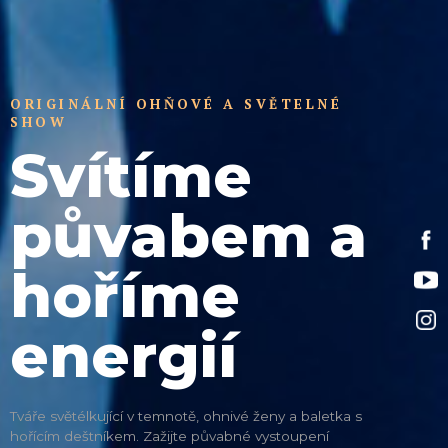
ORIGINÁLNÍ OHŇOVÉ A SVĚTELNÉ
SHOW
Svítíme
půvabem
a
Fa
hoříme
Y
In
energií
Tváře světélkující v temnotě, ohnivé ženy a baletka s
hořícím deštníkem. Zažijte půvabné vystoupení